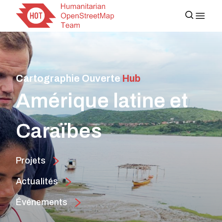
Cartographie Ouverte
Hub
Amérique latine et
Caraïbes
Projets
Actualités
Événements