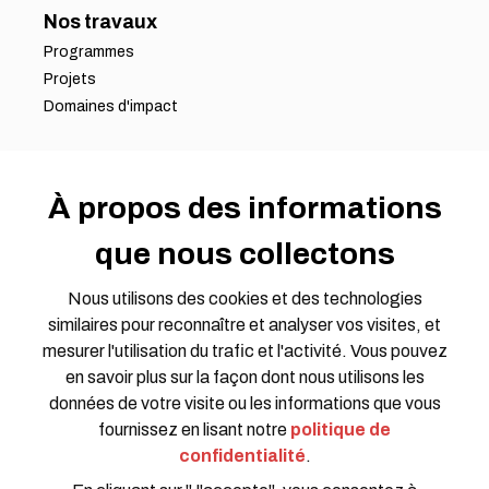
Nos travaux
Programmes
Projets
Domaines d'impact
S'impliquer
Devenir partenaire
À propos des informations
Offres d'emploi
que nous collectons
Opportunités de bénévolat
Demande de propositions
Nous utilisons des cookies et des technologies
Groupes de travail
similaires pour reconnaître et analyser vos visites, et
Rejoindre la conversation
mesurer l'utilisation du trafic et l'activité. Vous pouvez
en savoir plus sur la façon dont nous utilisons les
données de votre visite ou les informations que vous
fournissez en lisant notre
politique de
confidentialité
.