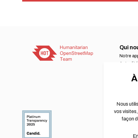
Qui n
Notre ap
Actualit
Événeme
À
Contact
Travaille
Status e
Rapport f
Nous utili
vos visites,
façon d
En