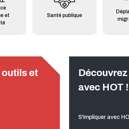
nce
Dépl
e et
Santé publique
migr
ité
outils et
Découvrez
avec HOT !
S'impliquer avec H