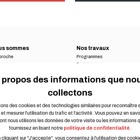
ous sommes
Nos travaux
proche
Programmes
és
Projets
nts
Domaines d'impact
 propos des informations que no
ez-nous
r pour HOT
collectons
t règlements
inancier
sons des cookies et des technologies similaires pour reconnaître 
 et mesurer l'utilisation du trafic et l'activité. Vous pouvez en savoi
ont nous utilisons les données de votre visite ou les informations 
fournissez en lisant notre
politique de confidentialité
.
 cliquant sur "J'accepte", vous consentez à l'utilisation des cooki